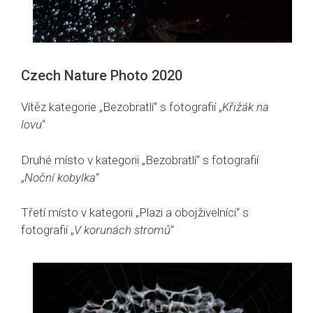
Czech Nature Photo 2020
Vítěz kategorie „Bezobratlí“ s fotografií „
Křižák na
lovu
“
Druhé místo v kategorii „Bezobratlí“ s fotografií
„
Noční kobylka
“
Třetí místo v kategorii „Plazi a obojživelníci“ s
fotografií „
V korunách stromů
“