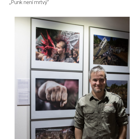
„Punk není mrtvý“