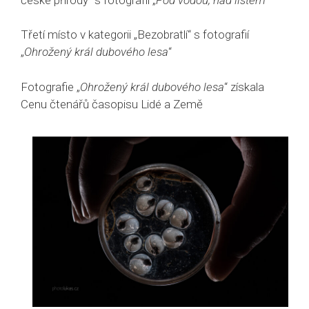
Třetí místo v kategorii „Bezobratlí“ s fotografií
„
Ohrožený král dubového lesa
“
Fotografie „
Ohrožený král dubového lesa
“ získala
Cenu čtenářů časopisu Lidé a Země