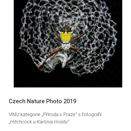
Czech Nature Photo 2019
Vítěz kategorie „Příroda v Praze“ s fotografií
„
Hitchcock u Karlova mostu
“