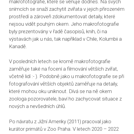
makrofotografie, které se věnuje dodnes. Na svých
snímcích se snaží zachytit zvířata v jejich přirozeném
prostředí a zároveň zdokumentovat detaily, které
nejsou vidět pouhým okem. Jeho makrofotografie
byly prezentovány v řadě časopisů, knih, či na
výstavách jak u nás, tak například v Chile, Kolumbii a
Kanadě.
V posledních letech se kromě makrofotografie
zaměřuje také na focení a filmování větších zvířat,
včetně lidí :- ). Podobně jako u makrofotografie se při
fotografování větších objektů zaměřuje na detaily,
které mohou oku uniknout. Dívá se na ně okem
zoologa pozorovatele, baví ho zachycovat situace z
nových a nevšedních úhlů.
Po návratu z Jižní Ameriky (2011) pracoval jako
kurátor primátů v Zoo Praha. V letech 2020 – 2022