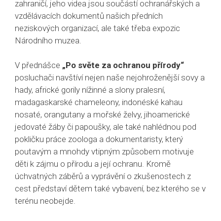
zahraničí, jeho videa jsou součástí ochranářských a
vzdělávacích dokumentů našich předních
neziskových organizací, ale také třeba expozic
Národního muzea.
V přednášce
„Po světe za ochranou přírody“
posluchači navštíví nejen naše nejohroženější sovy a
hady, africké gorily nížinné a slony pralesní,
madagaskarské chameleony, indonéské kahau
nosaté, orangutany a mořské želvy, jihoamerické
jedovaté žáby či papoušky, ale také nahlédnou pod
pokličku práce zoologa a dokumentaristy, který
poutavým a mnohdy vtipným způsobem motivuje
děti k zájmu o přírodu a její ochranu. Kromě
úchvatných záběrů a vyprávění o zkušenostech z
cest představí dětem také vybavení, bez kterého se v
terénu neobejde.