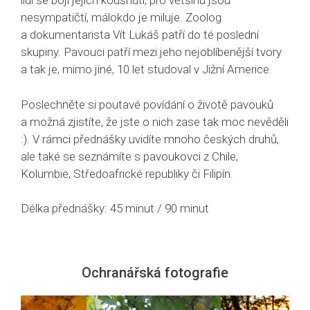
lidí se bojí jejich kousnutí, pro většinu jsou
nesympatičtí, málokdo je miluje. Zoolog
a dokumentarista Vít Lukáš patří do té poslední
skupiny. Pavouci patří mezi jeho nejoblíbenější tvory
a tak je, mimo jiné, 10 let studoval v Jižní Americe.
Poslechněte si poutavé povídání o životě pavouků
a možná zjistíte, že jste o nich zase tak moc nevěděli
:). V rámci přednášky uvidíte mnoho českých druhů,
ale také se seznámíte s pavoukovci z Chile,
Kolumbie, Středoafrické republiky či Filipín.
Délka přednášky: 45 minut / 90 minut
Ochranářská fotografie