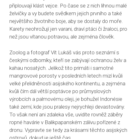
připlouvají klást vejce. Po čase se z nich líhnou malé
želvičky a vy budete svědkem jejich prvního a také
největšího životního boje, aby se dostaly do moře.
Karety neohrožují jen varani, draví ptáci či žraloci, pro
než jsou vítanou potravou, ale zejména člověk.
Zoolog a fotograf Vít Lukáš vás proto seznámí s
českými odborníky, kteří se zabývají ochranou želv a
kahau nosatých. Jelikož tito primáti i samotné
mangrovové porosty v posledních letech mizí kvůli
velké přelidněnosti asijského kontinentu, a zejména
kvůli čím dál větší poptávce po průmyslových
výrobcích a palmovému oleji, je bohužel Indonésie
také zemí, kde jsou pralesy nejrychleji devastovány.
To však není ani zdaleka vše, uvidíte rovněž záběry
ropné havárie v Balikpapanském zálivu pořízené z
dronu. Vypravte se tedy za krásami těchto asijských
ostrovů, dokud je ještě čas…