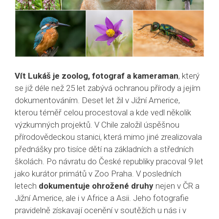
Vít Lukáš je zoolog, fotograf a kameraman
, který
se již déle než 25 let zabývá ochranou přírody a jejím
dokumentováním. Deset let žil v Jižní Americe,
kterou téměř celou procestoval a kde vedl několik
výzkumných projektů. V Chile založil úspěšnou
přírodovědeckou stanici, která mimo jiné zrealizovala
přednášky pro tisíce dětí na základních a středních
školách. Po návratu do České republiky pracoval 9 let
jako kurátor primátů v Zoo Praha. V posledních
letech
dokumentuje ohrožené druhy
nejen v ČR a
Jižní Americe, ale i v Africe a Asii. Jeho fotografie
pravidelně získavají ocenění v soutěžích u nás i v