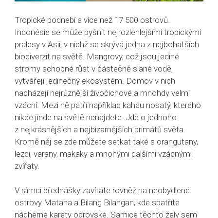
Tropické podnebí a více než 17 500 ostrovů.
Indonésie se může pyšnit nejrozlehlejšími tropickými
pralesy v Asii, v nichž se skrývá jedna z nejbohatších
biodiverzit na světě. Mangrovy, což jsou jediné
stromy schopné růst v částečně slané vodě,
vytvářejí jedinečný ekosystém. Domov v nich
nacházejí nejrůznější živočichové a mnohdy velmi
vzácní. Mezi ně patří například kahau nosatý, kterého
nikde jinde na světě nenajdete. Jde o jednoho
z nejkrásnějších a nejbizarnějších primátů světa.
Kromě něj se zde můžete setkat také s orangutany,
lezci, varany, makaky a mnohými dalšími vzácnými
zvířaty.
V rámci přednášky zavítáte rovněž na neobydlené
ostrovy Mataha a Bilang Bilangan, kde spatříte
nádherné karety obrovské. Samice těchto želv sem