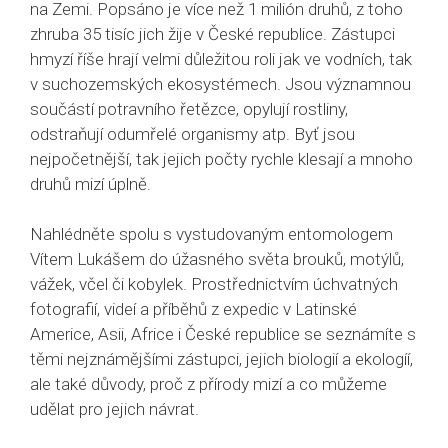
na Zemi. Popsáno je více než 1 milión druhů, z toho
zhruba 35 tisíc jich žije v České republice. Zástupci
hmyzí říše hrají velmi důležitou roli jak ve vodních, tak
v suchozemských ekosystémech. Jsou významnou
součástí potravního řetězce, opylují rostliny,
odstraňují odumřelé organismy atp. Byť jsou
nejpočetnější, tak jejich počty rychle klesají a mnoho
druhů mizí úplně.
Nahlédněte spolu s vystudovaným entomologem
Vítem Lukášem do úžasného světa brouků, motýlů,
vážek, včel či kobylek. Prostřednictvím úchvatných
fotografií, videí a příběhů z expedic v Latinské
Americe, Asii, Africe i České republice se seznámíte s
těmi nejznámějšími zástupci, jejich biologií a ekologíí,
ale také důvody, proč z přírody mizí a co můžeme
udělat pro jejich návrat.