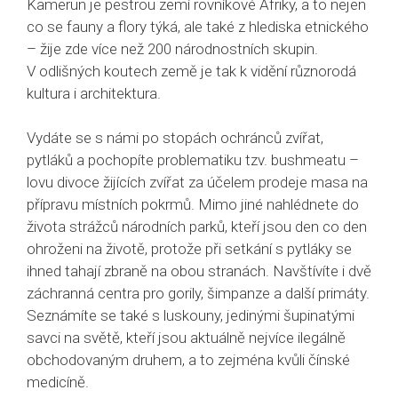
Kamerun je pestrou zemí rovníkové Afriky, a to nejen
co se fauny a flory týká, ale také z hlediska etnického
– žije zde více než 200 národnostních skupin.
V odlišných koutech země je tak k vidění různorodá
kultura i architektura.
Vydáte se s námi po stopách ochránců zvířat,
pytláků a pochopíte problematiku tzv. bushmeatu –
lovu divoce žijících zvířat za účelem prodeje masa na
přípravu místních pokrmů. Mimo jiné nahlédnete do
života strážců národních parků, kteří jsou den co den
ohroženi na životě, protože při setkání s pytláky se
ihned tahají zbraně na obou stranách. Navštívíte i dvě
záchranná centra pro gorily, šimpanze a další primáty.
Seznámíte se také s luskouny, jedinými šupinatými
savci na světě, kteří jsou aktuálně nejvíce ilegálně
obchodovaným druhem, a to zejména kvůli čínské
medicíně.