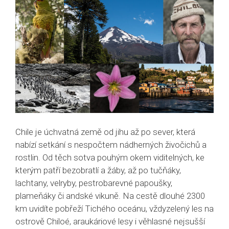
Chile je úchvatná země od jihu až po sever, která
nabízí setkání s nespočtem nádherných živočichů a
rostlin. Od těch sotva pouhým okem viditelných, ke
kterým patří bezobratlí a žáby, až po tučňáky,
lachtany, velryby, pestrobarevné papoušky,
plameňáky či andské vikuně. Na cestě dlouhé 2300
km uvidíte pobřeží Tichého oceánu, vždyzelený les na
ostrově Chiloé, araukáriové lesy i věhlasné nejsušší