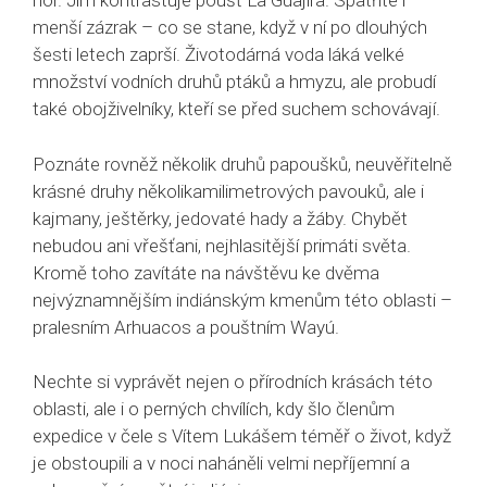
hor. Jim kontrastuje poušť La Guajira. Spatříte i
menší zázrak – co se stane, když v ní po dlouhých
šesti letech zaprší. Životodárná voda láká velké
množství vodních druhů ptáků a hmyzu, ale probudí
také obojživelníky, kteří se před suchem schovávají.
Poznáte rovněž několik druhů papoušků, neuvěřitelně
krásné druhy několikamilimetrových pavouků, ale i
kajmany, ještěrky, jedovaté hady a žáby. Chybět
nebudou ani vřešťani, nejhlasitější primáti světa.
Kromě toho zavítáte na návštěvu ke dvěma
nejvýznamnějším indiánským kmenům této oblasti –
pralesním Arhuacos a pouštním Wayú.
Nechte si vyprávět nejen o přírodních krásách této
oblasti, ale i o perných chvílích, kdy šlo členům
expedice v čele s Vítem Lukášem téměř o život, když
je obstoupili a v noci naháněli velmi nepříjemní a