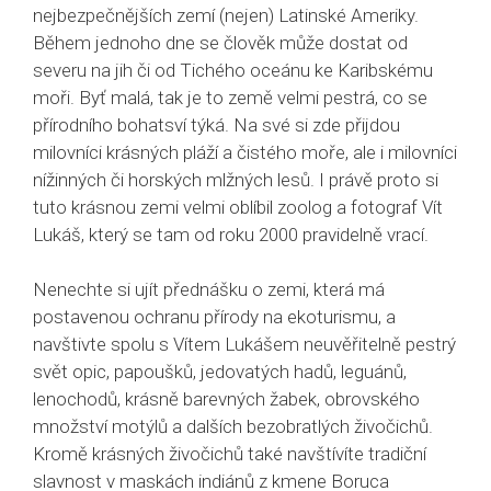
nejbezpečnějších zemí (nejen) Latinské Ameriky.
Během jednoho dne se člověk může dostat od
severu na jih či od Tichého oceánu ke Karibskému
moři. Byť malá, tak je to země velmi pestrá, co se
přírodního bohatsví týká. Na své si zde přijdou
milovníci krásných pláží a čistého moře, ale i milovníci
nížinných či horských mlžných lesů. I právě proto si
tuto krásnou zemi velmi oblíbil zoolog a fotograf Vít
Lukáš, který se tam od roku 2000 pravidelně vrací.
Nenechte si ujít přednášku o zemi, která má
postavenou ochranu přírody na ekoturismu, a
navštivte spolu s Vítem Lukášem neuvěřitelně pestrý
svět opic, papoušků, jedovatých hadů, leguánů,
lenochodů, krásně barevných žabek, obrovského
množství motýlů a dalších bezobratlých živočichů.
Kromě krásných živočichů také navštívíte tradiční
slavnost v maskách indiánů z kmene Boruca