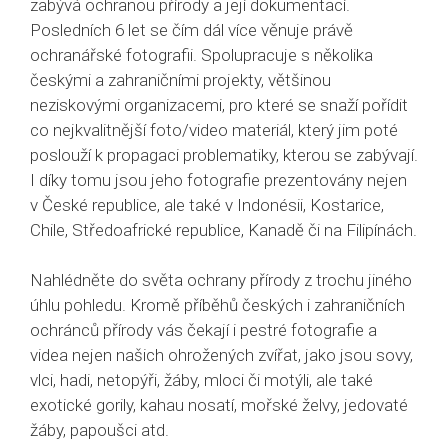
zabývá ochranou přírody a její dokumentací.
Posledních 6 let se čím dál více věnuje právě
ochranářské fotografii. Spolupracuje s několika
českými a zahraničními projekty, většinou
neziskovými organizacemi, pro které se snaží pořídit
co nejkvalitnější foto/video materiál, který jim poté
poslouží k propagaci problematiky, kterou se zabývají.
I díky tomu jsou jeho fotografie prezentovány nejen
v České republice, ale také v Indonésii, Kostarice,
Chile, Středoafrické republice, Kanadě či na Filipínách.
Nahlédněte do světa ochrany přírody z trochu jiného
úhlu pohledu. Kromě příběhů českých i zahraničních
ochránců přírody vás čekají i pestré fotografie a
videa nejen našich ohrožených zvířat, jako jsou sovy,
vlci, hadi, netopýři, žáby, mloci či motýli, ale také
exotické gorily, kahau nosatí, mořské želvy, jedovaté
žáby, papoušci atd.