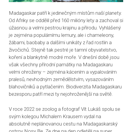
Madagaskar patří k jedinečným místům naší planety.
Od Afriky se oddělil před 160 milióny lety a zachoval si
úžasnou a velmi pestrou krajinu a přírodu. Vyhlášený
je zejména populárnímu lemury, ale i chameleony,
žábami, baobaby a dalšími unikáty z řad rostlin a
živočichů. Stejně tak pestré je tamní obyvatelstvo,
koření a blankytně modré moře. V dnešní době jsou
však všechny přírodní památky na Madagaskaru
velmi ohroženy – zejména kácením a vypalováním
pralesů, nevhodným zemědělstvím, vysazováním
blahovičníků a pytlačením. Biodiverzita Madagaskaru
bezesporu patří mezi ty nejohroženější na světě.
V roce 2022 se zoolog a fotograf Vít Lukáš spolu se
svým kolegou Michalem Krausem vydal na
absolutně neplánovanou cestu na Madagaskarský
ostrov Nosy Be. Ze dne na den odletěli na super