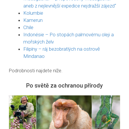
aneb z nejlevnější expedice nejdražší zájezd“
Kolumbie
Kamerun
Chile
Indonésie – Po stopách palmovému oleji a
mořských želv
Filipíny – ráj bezobratlých na ostrově
Mindanao
Podrobnosti najdete níže.
Po světě za ochranou přírody