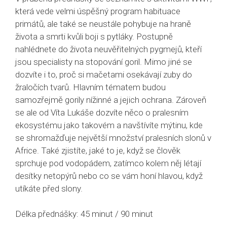
která vede velmi úspěšný program habituace
primátů, ale také se neustále pohybuje na hraně
života a smrti kvůli boji s pytláky. Postupně
nahlédnete do života neuvěřitelných pygmejů, kteří
jsou specialisty na stopování goril. Mimo jiné se
dozvíte i to, proč si mačetami osekávají zuby do
žraločích tvarů. Hlavním tématem budou
samozřejmě gorily nížinné a jejich ochrana. Zároveň
se ale od Víta Lukáše dozvíte něco o pralesním
ekosystému jako takovém a navštívíte mýtinu, kde
se shromažďuje největší množství pralesních slonů v
Africe. Také zjistíte, jaké to je, když se člověk
sprchuje pod vodopádem, zatímco kolem něj létají
desítky netopýrů nebo co se vám honí hlavou, když
utíkáte před slony.
Délka přednášky: 45 minut / 90 minut