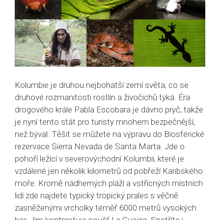
Kolumbie je druhou nejbohatší zemí světa, co se
druhové rozmanitosti rostlin a živočichů týká. Éra
drogového krále Pabla Escobara je dávno pryč, takže
je nyní tento stát pro turisty mnohem bezpečnější,
než býval. Těšit se můžete na výpravu do Biosférické
rezervace Sierra Nevada de Santa Marta. Jde o
pohoří ležící v severovýchodní Kolumbii, které je
vzdálené jen několik kilometrů od pobřeží Karibského
moře. Kromě nádherných pláží a vstřícných místních
lidí zde najdete typický tropický prales s věčně
zasněženými vrcholky téměř 6000 metrů vysokých