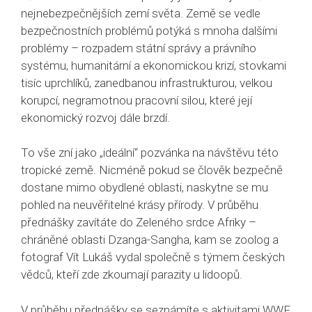
nejnebezpečnějších zemí světa. Země se vedle
bezpečnostních problémů potýká s mnoha dalšími
problémy – rozpadem státní správy a právního
systému, humanitární a ekonomickou krizí, stovkami
tisíc uprchlíků, zanedbanou infrastrukturou, velkou
korupcí, negramotnou pracovní silou, které její
ekonomický rozvoj dále brzdí.
To vše zní jako „ideální“ pozvánka na návštěvu této
tropické země. Nicméně pokud se člověk bezpečně
dostane mimo obydlené oblasti, naskytne se mu
pohled na neuvěřitelné krásy přírody. V průběhu
přednášky zavítáte do Zeleného srdce Afriky –
chráněné oblasti Dzanga-Sangha, kam se zoolog a
fotograf Vít Lukáš vydal společně s týmem českých
vědců, kteří zde zkoumají parazity u lidoopů.
V průběhu přednášky se seznámíte s aktivitami WWF,