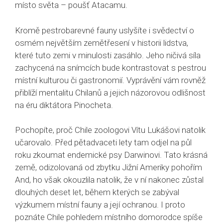
místo světa – poušť Atacamu.
Kromě pestrobarevné fauny uslyšíte i svědectví o
osmém největším zemětřesení v historii lidstva,
které tuto zemi v minulosti zasáhlo. Jeho ničivá síla
zachycená na snímcích bude kontrastovat s pestrou
místní kulturou či gastronomií. Vyprávění vám rovněž
přiblíží mentalitu Chilanů a jejich názorovou odlišnost
na éru diktátora Pinocheta.
Pochopíte, proč Chile zoologovi Vítu Lukášovi natolik
učarovalo. Před pětadvaceti lety tam odjel na půl
roku zkoumat endemické psy Darwinovi. Tato krásná
země, odizolovaná od zbytku Jižní Ameriky pohořím
And, ho však okouzlila natolik, že v ní nakonec zůstal
dlouhých deset let, během kterých se zabýval
výzkumem místní fauny a její ochranou. I proto
poznáte Chile pohledem místního domorodce spíše